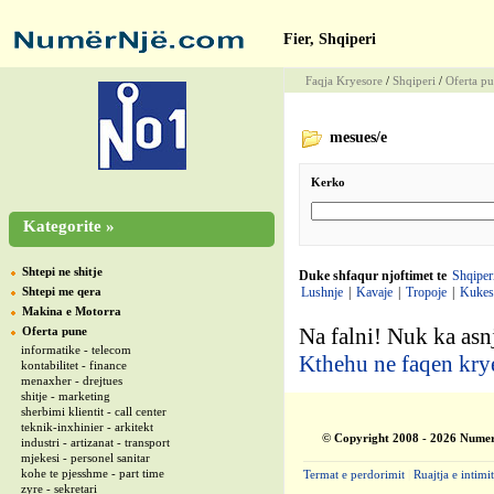
Fier, Shqiperi
Faqja Kryesore
/
Shqiperi
/
Oferta p
mesues/e
Kerko
Kategorite »
Shtepi ne shitje
Duke shfaqur njoftimet te
Shqiper
Shtepi me qera
Lushnje
|
Kavaje
|
Tropoje
|
Kukes
Makina e Motorra
Na falni! Nuk ka asnj
Oferta pune
informatike - telecom
Kthehu ne faqen kry
kontabilitet - finance
menaxher - drejtues
shitje - marketing
sherbimi klientit - call center
teknik-inxhinier - arkitekt
© Copyright 2008 - 2026 Numer
industri - artizanat - transport
mjekesi - personel sanitar
kohe te pjesshme - part time
Termat e perdorimit
|
Ruajtja e intimit
zyre - sekretari