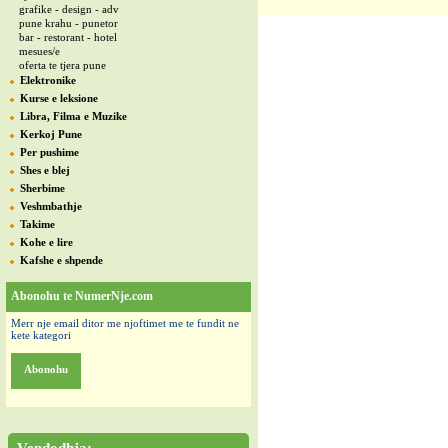
grafike - design - adv
pune krahu - punetor
bar - restorant - hotel
mesues/e
oferta te tjera pune
Elektronike
Kurse e leksione
Libra, Filma e Muzike
Kerkoj Pune
Per pushime
Shes e blej
Sherbime
Veshmbathje
Takime
Kohe e lire
Kafshe e shpende
Abonohu te NumerNje.com
Merr nje email ditor me njoftimet me te fundit ne
kete kategori
Abonohu