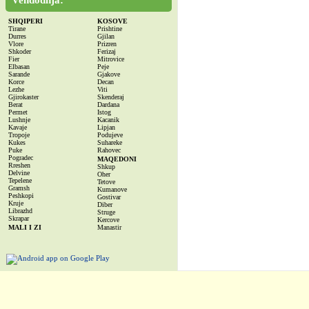
Vendodhja:
SHQIPERI
KOSOVE
Tirane
Prishtine
Durres
Gjilan
Vlore
Prizren
Shkoder
Ferizaj
Fier
Mitrovice
Elbasan
Peje
Sarande
Gjakove
Korce
Decan
Lezhe
Viti
Gjirokaster
Skenderaj
Berat
Dardana
Permet
Istog
Lushnje
Kacanik
Kavaje
Lipjan
Tropoje
Podujeve
Kukes
Suhareke
Puke
Rahovec
Pogradec
MAQEDONI
Rreshen
Shkup
Delvine
Oher
Tepelene
Tetove
Gramsh
Kumanove
Peshkopi
Gostivar
Kruje
Diber
Librazhd
Struge
Skrapar
Kercove
MALI I ZI
Manastir