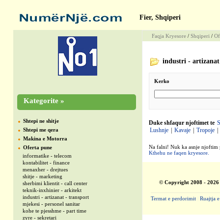
Fier, Shqiperi
Faqja Kryesore
/
Shqiperi
/
Of
industri - artizanat
Kerko
Kategorite »
Shtepi ne shitje
Duke shfaqur njoftimet te
S
Shtepi me qera
Lushnje
|
Kavaje
|
Tropoje
|
Makina e Motorra
Na falni! Nuk ka asnje njoftim 
Oferta pune
Kthehu ne faqen kryesore.
informatike - telecom
kontabilitet - finance
menaxher - drejtues
shitje - marketing
© Copyright 2008 - 2026
sherbimi klientit - call center
teknik-inxhinier - arkitekt
industri - artizanat - transport
Termat e perdorimit
|
Ruajtja e
mjekesi - personel sanitar
kohe te pjesshme - part time
zyre - sekretari