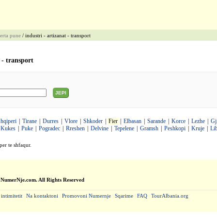
erta pune
/ industri - artizanat - transport
 - transport
JEPI
hqiperi
|
Tirane
|
Durres
|
Vlore
|
Shkoder
|
Fier
|
Elbasan
|
Sarande
|
Korce
|
Lezhe
|
Gj
Kukes
|
Puke
|
Pogradec
|
Rreshen
|
Delvine
|
Tepelene
|
Gramsh
|
Peshkopi
|
Kruje
|
Li
per te shfaqur.
 NumerNje.com. All Rights Reserved
 intimitetit
|
Na kontaktoni
|
Promovoni Numernje
|
Sqarime
|
FAQ
|
TourAlbania.org