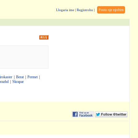
Posto nje njoftim
Llogaria ime
|
Regjistrohu
|
irokaster
|
Berat
|
Permet
|
brazhd
|
Skrapar