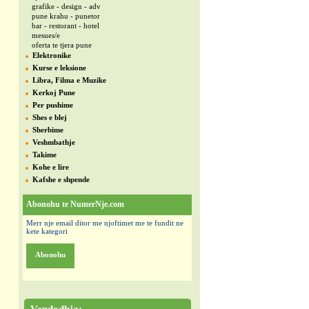
grafike - design - adv
pune krahu - punetor
bar - restorant - hotel
mesues/e
oferta te tjera pune
Elektronike
Kurse e leksione
Libra, Filma e Muzike
Kerkoj Pune
Per pushime
Shes e blej
Sherbime
Veshmbathje
Takime
Kohe e lire
Kafshe e shpende
Abonohu te NumerNje.com
Merr nje email ditor me njoftimet me te fundit ne
kete kategori
Abonohu