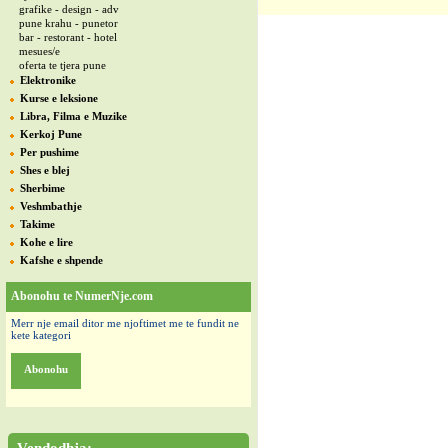
grafike - design - adv
pune krahu - punetor
bar - restorant - hotel
mesues/e
oferta te tjera pune
Elektronike
Kurse e leksione
Libra, Filma e Muzike
Kerkoj Pune
Per pushime
Shes e blej
Sherbime
Veshmbathje
Takime
Kohe e lire
Kafshe e shpende
Abonohu te NumerNje.com
Merr nje email ditor me njoftimet me te fundit ne
kete kategori
Abonohu