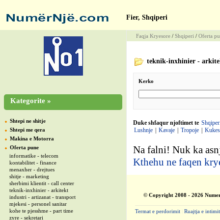
Fier, Shqiperi
Faqja Kryesore
/
Shqiperi
/
Oferta p
teknik-inxhinier - arkite
Kerko
Kategorite »
Shtepi ne shitje
Duke shfaqur njoftimet te
Shqiper
Shtepi me qera
Lushnje
|
Kavaje
|
Tropoje
|
Kukes
Makina e Motorra
Na falni! Nuk ka asnj
Oferta pune
informatike - telecom
Kthehu ne faqen kry
kontabilitet - finance
menaxher - drejtues
shitje - marketing
sherbimi klientit - call center
teknik-inxhinier - arkitekt
© Copyright 2008 - 2026 Numer
industri - artizanat - transport
mjekesi - personel sanitar
kohe te pjesshme - part time
Termat e perdorimit
|
Ruajtja e intimit
zyre - sekretari