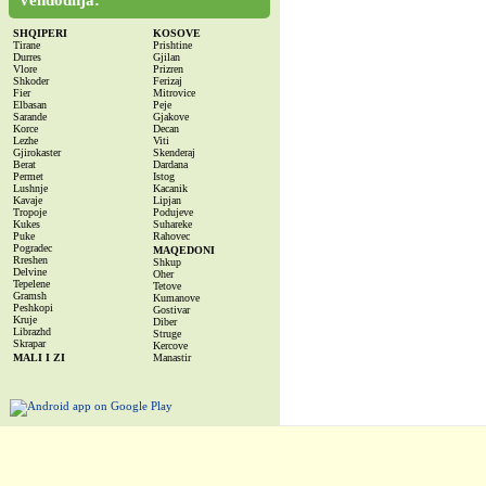
Vendodhja:
SHQIPERI
KOSOVE
Tirane
Prishtine
Durres
Gjilan
Vlore
Prizren
Shkoder
Ferizaj
Fier
Mitrovice
Elbasan
Peje
Sarande
Gjakove
Korce
Decan
Lezhe
Viti
Gjirokaster
Skenderaj
Berat
Dardana
Permet
Istog
Lushnje
Kacanik
Kavaje
Lipjan
Tropoje
Podujeve
Kukes
Suhareke
Puke
Rahovec
Pogradec
MAQEDONI
Rreshen
Shkup
Delvine
Oher
Tepelene
Tetove
Gramsh
Kumanove
Peshkopi
Gostivar
Kruje
Diber
Librazhd
Struge
Skrapar
Kercove
MALI I ZI
Manastir