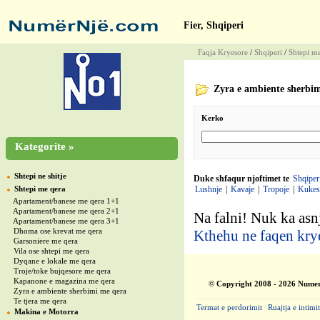
Fier, Shqiperi
Faqja Kryesore
/
Shqiperi
/
Shtepi m
Zyra e ambiente sherbi
Kerko
Kategorite »
Shtepi ne shitje
Duke shfaqur njoftimet te
Shqiper
Shtepi me qera
Lushnje
|
Kavaje
|
Tropoje
|
Kukes
Apartament/banese me qera 1+1
Apartament/banese me qera 2+1
Na falni! Nuk ka asnj
Apartament/banese me qera 3+1
Dhoma ose krevat me qera
Kthehu ne faqen kry
Garsoniere me qera
Vila ose shtepi me qera
Dyqane e lokale me qera
Troje/toke bujqesore me qera
Kapanone e magazina me qera
© Copyright 2008 - 2026 Numer
Zyra e ambiente sherbimi me qera
Te tjera me qera
Termat e perdorimit
|
Ruajtja e intimit
Makina e Motorra