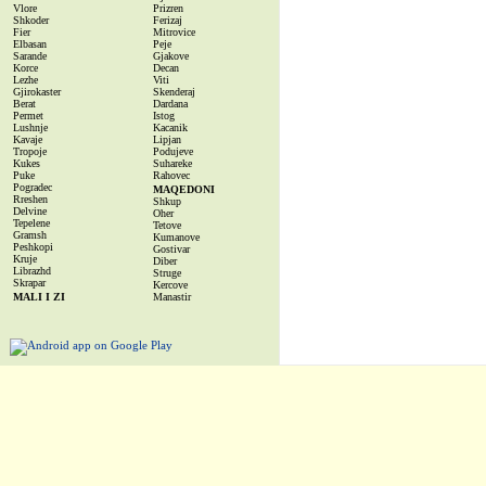
Vlore
Prizren
Shkoder
Ferizaj
Fier
Mitrovice
Elbasan
Peje
Sarande
Gjakove
Korce
Decan
Lezhe
Viti
Gjirokaster
Skenderaj
Berat
Dardana
Permet
Istog
Lushnje
Kacanik
Kavaje
Lipjan
Tropoje
Podujeve
Kukes
Suhareke
Puke
Rahovec
Pogradec
MAQEDONI
Rreshen
Shkup
Delvine
Oher
Tepelene
Tetove
Gramsh
Kumanove
Peshkopi
Gostivar
Kruje
Diber
Librazhd
Struge
Skrapar
Kercove
MALI I ZI
Manastir