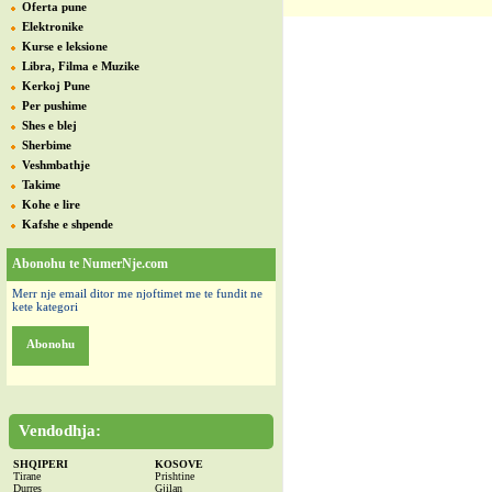
Oferta pune
Elektronike
Kurse e leksione
Libra, Filma e Muzike
Kerkoj Pune
Per pushime
Shes e blej
Sherbime
Veshmbathje
Takime
Kohe e lire
Kafshe e shpende
Abonohu te NumerNje.com
Merr nje email ditor me njoftimet me te fundit ne
kete kategori
Abonohu
Vendodhja:
SHQIPERI
KOSOVE
Tirane
Prishtine
Durres
Gjilan