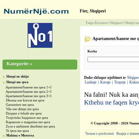
Fier, Shqiperi
Faqja Kryesore
/
Shqiperi
/
Shtepi m
Apartament/banese me q
Kerko
Kategorite »
Shtepi ne shitje
Duke shfaqur njoftimet te
Shqiper
Shtepi me qera
Lushnje
|
Kavaje
|
Tropoje
|
Kukes
Apartament/banese me qera 1+1
Apartament/banese me qera 2+1
Na falni! Nuk ka asnj
Apartament/banese me qera 3+1
Dhoma ose krevat me qera
Kthehu ne faqen kry
Garsoniere me qera
Vila ose shtepi me qera
Dyqane e lokale me qera
Troje/toke bujqesore me qera
Kapanone e magazina me qera
© Copyright 2008 - 2026 Numer
Zyra e ambiente sherbimi me qera
Te tjera me qera
Termat e perdorimit
|
Ruajtja e intimit
Makina e Motorra