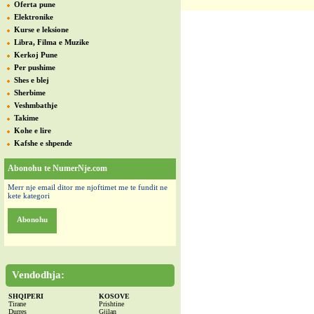
Oferta pune
Elektronike
Kurse e leksione
Libra, Filma e Muzike
Kerkoj Pune
Per pushime
Shes e blej
Sherbime
Veshmbathje
Takime
Kohe e lire
Kafshe e shpende
Abonohu te NumerNje.com
Merr nje email ditor me njoftimet me te fundit ne
kete kategori
Abonohu
Vendodhja:
SHQIPERI
KOSOVE
Tirane
Prishtine
Durres
Gjilan