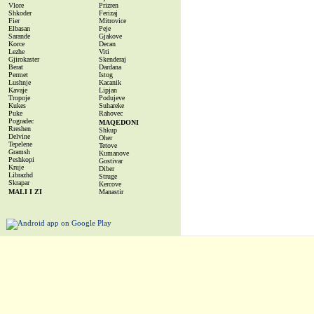
Vlore
Prizren
Shkoder
Ferizaj
Fier
Mitrovice
Elbasan
Peje
Sarande
Gjakove
Korce
Decan
Lezhe
Viti
Gjirokaster
Skenderaj
Berat
Dardana
Permet
Istog
Lushnje
Kacanik
Kavaje
Lipjan
Tropoje
Podujeve
Kukes
Suhareke
Puke
Rahovec
Pogradec
MAQEDONI
Rreshen
Shkup
Delvine
Oher
Tepelene
Tetove
Gramsh
Kumanove
Peshkopi
Gostivar
Kruje
Diber
Librazhd
Struge
Skrapar
Kercove
MALI I ZI
Manastir