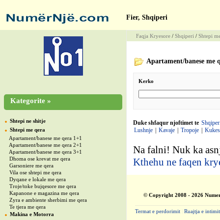
Fier, Shqiperi
Faqja Kryesore
/
Shqiperi
/
Shtepi m
Apartament/banese me q
Kerko
Kategorite »
Shtepi ne shitje
Duke shfaqur njoftimet te
Shqiper
Shtepi me qera
Lushnje
|
Kavaje
|
Tropoje
|
Kukes
Apartament/banese me qera 1+1
Apartament/banese me qera 2+1
Na falni! Nuk ka asnj
Apartament/banese me qera 3+1
Dhoma ose krevat me qera
Kthehu ne faqen kry
Garsoniere me qera
Vila ose shtepi me qera
Dyqane e lokale me qera
Troje/toke bujqesore me qera
Kapanone e magazina me qera
© Copyright 2008 - 2026 Numer
Zyra e ambiente sherbimi me qera
Te tjera me qera
Termat e perdorimit
|
Ruajtja e intimit
Makina e Motorra