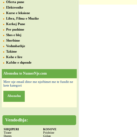
Oferta pune
Elektronike
Kurse e leksione
Libra, Filma e Muzike
Kerkoj Pune
Per pushime
Shes e blej
Sherbime
Veshmbathje
Takime
Kohe e lire
Kafshe e shpende
Abonohu te NumerNje.com
Merr nje email ditor me njoftimet me te fundit ne
kete kategori
Abonohu
Vendodhja:
SHQIPERI
KOSOVE
Tirane
Prishtine
Durres
Gjilan