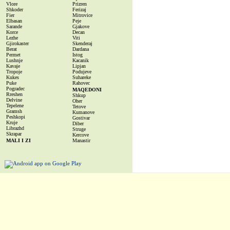
Vlore
Prizren
Shkoder
Ferizaj
Fier
Mitrovice
Elbasan
Peje
Sarande
Gjakove
Korce
Decan
Lezhe
Viti
Gjirokaster
Skenderaj
Berat
Dardana
Permet
Istog
Lushnje
Kacanik
Kavaje
Lipjan
Tropoje
Podujeve
Kukes
Suhareke
Puke
Rahovec
Pogradec
MAQEDONI
Rreshen
Shkup
Delvine
Oher
Tepelene
Tetove
Gramsh
Kumanove
Peshkopi
Gostivar
Kruje
Diber
Librazhd
Struge
Skrapar
Kercove
MALI I ZI
Manastir