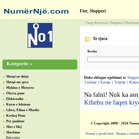
Fier, Shqiperi
Faqja Kryesore
/
Shqiperi
/
Sherbime
Te tjera
Kerko
Kategorite »
Shtepi ne shitje
Duke shfaqur njoftimet te
Shqiper
Shtepi me qera
Lushnje
|
Kavaje
|
Tropoje
|
Kukes
Makina e Motorra
Na falni! Nuk ka asnj
Oferta pune
Elektronike
Kthehu ne faqen kry
Kurse e leksione
Libra, Filma e Muzike
Kerkoj Pune
Per pushime
© Copyright 2008 - 2026 Numer
Shes e blej
Sherbime
Termat e perdorimit
|
Ruajtja e intimit
Babysitter