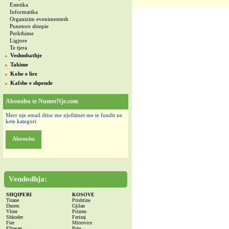
Estetika
Informatika
Organizim evenimentesh
Punetore shtepie
Perkthime
Ligjore
Te tjera
Veshmbathje
Takime
Kohe e lire
Kafshe e shpende
Abonohu te NumerNje.com
Merr nje email ditor me njoftimet me te fundit ne
kete kategori
Abonohu
Vendodhja:
SHQIPERI
KOSOVE
Tirane
Prishtine
Durres
Gjilan
Vlore
Prizren
Shkoder
Ferizaj
Fier
Mitrovice
Elbasan
Peje