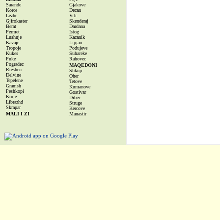
Sarande
Gjakove
Korce
Decan
Lezhe
Viti
Gjirokaster
Skenderaj
Berat
Dardana
Permet
Istog
Lushnje
Kacanik
Kavaje
Lipjan
Tropoje
Podujeve
Kukes
Suhareke
Puke
Rahovec
Pogradec
MAQEDONI
Rreshen
Shkup
Delvine
Oher
Tepelene
Tetove
Gramsh
Kumanove
Peshkopi
Gostivar
Kruje
Diber
Librazhd
Struge
Skrapar
Kercove
MALI I ZI
Manastir