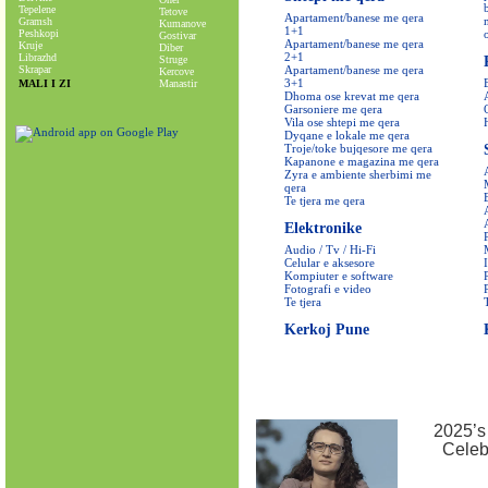
Tepelene
Tetove
Apartament/banese me qera
Gramsh
Kumanove
1+1
Peshkopi
Gostivar
Apartament/banese me qera
Kruje
Diber
2+1
Librazhd
Struge
Skrapar
Apartament/banese me qera
Kercove
3+1
MALI I ZI
Manastir
Dhoma ose krevat me qera
Garsoniere me qera
Vila ose shtepi me qera
Dyqane e lokale me qera
Troje/toke bujqesore me qera
Kapanone e magazina me qera
Zyra e ambiente sherbimi me
qera
Te tjera me qera
Elektronike
Audio / Tv / Hi-Fi
Celular e aksesore
Kompiuter e software
Fotografi e video
Te tjera
Kerkoj Pune