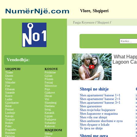
Vlore, Shqiperi
Faqja Kryesore
/
Shqiperi
/
Vendodhja:
SHQIPERI
KOSOVE
Tirane
Prishtine
Durres
Gjilan
Vlore
Prizren
Shkoder
Ferizaj
Fier
Mitrovice
Shtepi ne shitje
Elbasan
Peje
Sarande
Gjakove
Shes apartament/ banese 1+1
Korce
Decan
Shes apartament/ banese 2+1
Lezhe
Viti
Shes apartament/ banese 3+1
Gjirokaster
Skenderaj
Berat
Dardana
Shes garsoniere
Permet
Istog
Shes troje/toke bujqesore
Lushnje
Kacanik
Shes kapanone e magazina
Kavaje
Lipjan
Shes vila ose shtepi
Tropoje
Podujeve
Shes ambiente sherbimi e zyra
Kukes
Suhareke
Shes dyqane e lokale
Puke
Rahovec
Te tjera ne shitje
Pogradec
MAQEDONI
Rreshen
Shkup
Shtepi me qera
Delvine
Oher