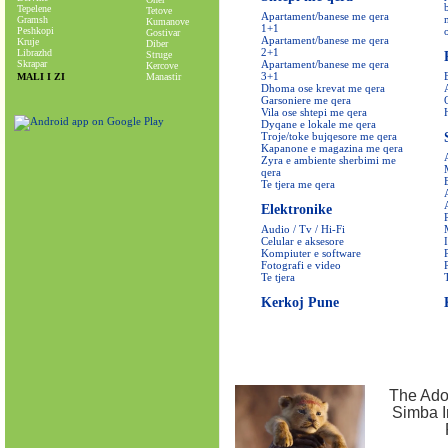
Tepelene
Tetove
Apartament/banese me qera
Gramsh
Kumanove
1+1
Peshkopi
Gostivar
Apartament/banese me qera
Kruje
Diber
2+1
Librazhd
Struge
Skrapar
Apartament/banese me qera
Kercove
3+1
MALI I ZI
Manastir
Dhoma ose krevat me qera
Garsoniere me qera
Vila ose shtepi me qera
Dyqane e lokale me qera
Troje/toke bujqesore me qera
Kapanone e magazina me qera
Zyra e ambiente sherbimi me
qera
Te tjera me qera
Elektronike
Audio / Tv / Hi-Fi
Celular e aksesore
Kompiuter e software
Fotografi e video
Te tjera
Kerkoj Pune