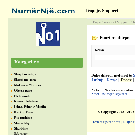
Tropoje, Shqiperi
Faqja Kryesore
/
Shqiperi
/
Sh
Punetore shtepie
Kerko
Kategorite »
Shtepi ne shitje
Duke shfaqur njoftimet te
S
Shtepi me qera
Lushnje
|
Kavaje
|
Tropoje
|
Makina e Motorra
Na falni! Nuk ka asnje njoftim 
Oferta pune
Kthehu ne faqen kryesore.
Elektronike
Kurse e leksione
Libra, Filma e Muzike
© Copyright 2008 - 2026
Kerkoj Pune
Per pushime
Termat e perdorimit
|
Ruajtja e
Shes e blej
Sherbime
Babysitter