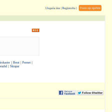
Posto nje njoftim
Llogaria ime
|
Regjistrohu
|
irokaster
|
Berat
|
Permet
|
brazhd
|
Skrapar