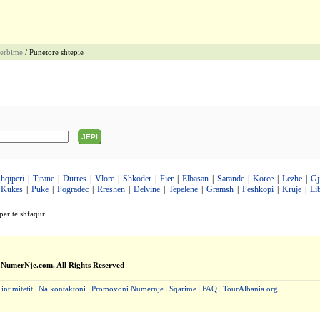
erbime
/ Punetore shtepie
JEPI
hqiperi
|
Tirane
|
Durres
|
Vlore
|
Shkoder
|
Fier
|
Elbasan
|
Sarande
|
Korce
|
Lezhe
|
Gj
Kukes
|
Puke
|
Pogradec
|
Rreshen
|
Delvine
|
Tepelene
|
Gramsh
|
Peshkopi
|
Kruje
|
Li
per te shfaqur.
 NumerNje.com. All Rights Reserved
 intimitetit
|
Na kontaktoni
|
Promovoni Numernje
|
Sqarime
|
FAQ
|
TourAlbania.org