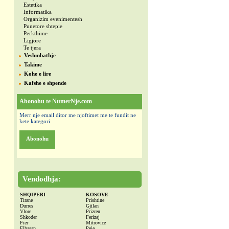
Estetika
Informatika
Organizim evenimentesh
Punetore shtepie
Perkthime
Ligjore
Te tjera
Veshmbathje
Takime
Kohe e lire
Kafshe e shpende
Abonohu te NumerNje.com
Merr nje email ditor me njoftimet me te fundit ne
kete kategori
Abonohu
Vendodhja:
SHQIPERI
KOSOVE
Tirane
Prishtine
Durres
Gjilan
Vlore
Prizren
Shkoder
Ferizaj
Fier
Mitrovice
Elbasan
Peje