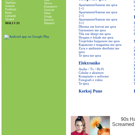
Tepelene
Tetove
Apartament/banese me qera
Gramsh
Kumanove
1+1
Peshkopi
Gostivar
Apartament/banese me qera
Kruje
Diber
2+1
Librazhd
Struge
Skrapar
Apartament/banese me qera
Kercove
3+1
MALI I ZI
Manastir
Dhoma ose krevat me qera
Garsoniere me qera
Vila ose shtepi me qera
Dyqane e lokale me qera
Troje/toke bujqesore me qera
Kapanone e magazina me qera
Zyra e ambiente sherbimi me
qera
Te tjera me qera
Elektronike
Audio / Tv / Hi-Fi
Celular e aksesore
Kompiuter e software
Fotografi e video
Te tjera
Kerkoj Pune