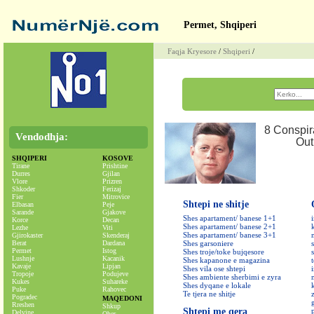
Permet, Shqiperi
Faqja Kryesore
/
Shqiperi
/
Vendodhja:
SHQIPERI
KOSOVE
Tirane
Prishtine
Durres
Gjilan
Vlore
Prizren
Shkoder
Ferizaj
Fier
Mitrovice
Shtepi ne shitje
Elbasan
Peje
Sarande
Gjakove
Shes apartament/ banese 1+1
Korce
Decan
Shes apartament/ banese 2+1
Lezhe
Viti
Shes apartament/ banese 3+1
Gjirokaster
Skenderaj
Berat
Dardana
Shes garsoniere
Permet
Istog
Shes troje/toke bujqesore
Lushnje
Kacanik
Shes kapanone e magazina
Kavaje
Lipjan
Shes vila ose shtepi
Tropoje
Podujeve
Shes ambiente sherbimi e zyra
Kukes
Suhareke
Shes dyqane e lokale
Puke
Rahovec
Te tjera ne shitje
Pogradec
MAQEDONI
Rreshen
Shkup
Shtepi me qera
Delvine
Oher