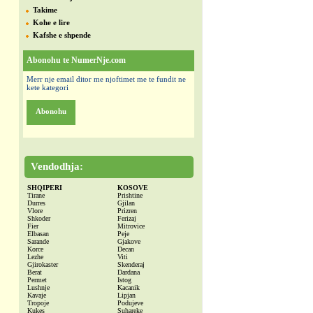
Takime
Kohe e lire
Kafshe e shpende
Abonohu te NumerNje.com
Merr nje email ditor me njoftimet me te fundit ne
kete kategori
Abonohu
Vendodhja:
SHQIPERI
KOSOVE
Tirane
Prishtine
Durres
Gjilan
Vlore
Prizren
Shkoder
Ferizaj
Fier
Mitrovice
Elbasan
Peje
Sarande
Gjakove
Korce
Decan
Lezhe
Viti
Gjirokaster
Skenderaj
Berat
Dardana
Permet
Istog
Lushnje
Kacanik
Kavaje
Lipjan
Tropoje
Podujeve
Kukes
Suhareke