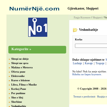
Gjirokaster, Shqiperi
Faqja Kryesore
/
Shqiperi
/ Ve
Veshmbathje
Kerko
Kategorite »
Shtepi ne shitje
Duke shfaqur njoftimet te
S
Shtepi me qera
Lushnje
|
Kavaje
|
Tropoje
|
Makina e Motorra
Na falni! Nuk ka asnje njoftim 
Oferta pune
Kthehu ne faqen kryesore.
Elektronike
Kurse e leksione
Libra, Filma e Muzike
© Copyright 2008 - 2026
Kerkoj Pune
Per pushime
Termat e perdorimit
|
Ruajtja e
Shes e blej
Sherbime
Veshmbathje