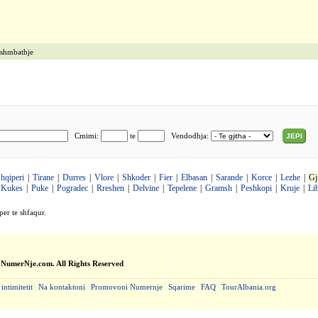
shmbathje
Cmimi:
te
Vendodhja:
JEPI
hqiperi
|
Tirane
|
Durres
|
Vlore
|
Shkoder
|
Fier
|
Elbasan
|
Sarande
|
Korce
|
Lezhe
|
Gj
Kukes
|
Puke
|
Pogradec
|
Rreshen
|
Delvine
|
Tepelene
|
Gramsh
|
Peshkopi
|
Kruje
|
Li
per te shfaqur.
 NumerNje.com. All Rights Reserved
 intimitetit
|
Na kontaktoni
|
Promovoni Numernje
|
Sqarime
|
FAQ
|
TourAlbania.org