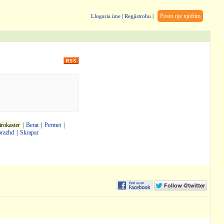
Posto nje njoftim
Llogaria ime
|
Regjistrohu
|
irokaster
|
Berat
|
Permet
|
brazhd
|
Skrapar