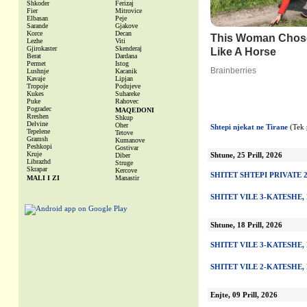
Shkoder
Ferizaj
Fier
Mitrovice
Elbasan
Peje
Sarande
Gjakove
Korce
Decan
Lezhe
Viti
Gjirokaster
Skenderaj
Berat
Dardana
Permet
Istog
Lushnje
Kacanik
Kavaje
Lipjan
Tropoje
Podujeve
Kukes
Suhareke
Puke
Rahovec
Pogradec
MAQEDONI
Rreshen
Shkup
Delvine
Oher
Shtepi njekat ne Tirane
(Tek 
Tepelene
Tetove
Gramsh
Kumanove
Peshkopi
Gostivar
Kruje
Shtune, 25 Prill, 2026
Diber
Librazhd
Struge
Skrapar
Kercove
SHITET SHTEPI PRIVATE 
MALI I ZI
Manastir
SHITET VILE 3-KATESHE
Shtune, 18 Prill, 2026
SHITET VILE 3-KATESHE
SHITET VILE 2-KATESHE
Enjte, 09 Prill, 2026