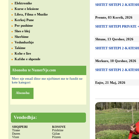
Elektronike
SHITET SHTEPI 2-KATES
Kurse e leksione
Libra, Filma e Muzike
Premte, 03 Korrik, 2026
Kerkoj Pune
Per pushime
SHITET SHTEPI PRIVATE 
Shes e blej
Sherbime
Shtune, 13 Qershor, 2026
Veshmbathje
Takime
SHITET SHTEPI 2-KATESH
Kohe e lire
Kafshe e shpende
Merkure, 10 Qershor, 2026
Abonohu te NumerNje.com
SHITET SHTEPI 2-KATESH
Merr nje email ditor me njoftimet me te fundit ne
kete kategori
Enjte, 21 Maj, 2026
Abonohu
Vendodhja:
SHQIPERI
KOSOVE
Tirane
Prishtine
Durres
Gjilan
Vlore
Prizren