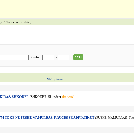
tje
/ Shes vila ose shtepi
Cmimi:
te
JEPI
Shfaq fotot
 KIRAS, SHKODER
(SHKODER, Shkoder)
(ka foto)
LYM TOKE NE FUSHE MAMURRAS, RRUGES SE ADRIATIKUT
(FUSHE MAMURRAS, Tira