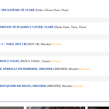
Ë TRE KATËSHE NË VLORË
(Fushe e Druve,Vlore, Vlore)
 PRIVATE NË PLAZHIN E VJETËR, VLORË
(Plazhi Vjeter, Vlore, Vlore)
+1 + TOKE, HOT I RI
(HOT I RI, Shkoder)
(ka foto)
 PEZE E VOGEL
(PEZE E VOGEL, Tirane)
(ka foto)
HE, PERBALLE INFERMIERISE, SHKODER
(SHKODER, Shkoder)
(ka foto)
, KRYQEZIMI ISH DEGES, SHKODER
(SHKODER, Shkoder)
(ka foto)