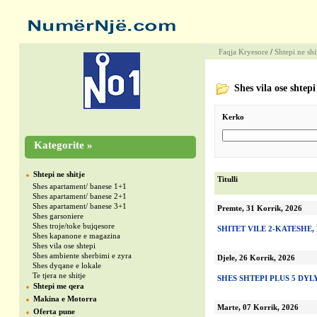
Faqja Kryesore
/
Shtepi ne shi
Shes vila ose shtepi
Kerko
Kategorite »
Shtepi ne shitje
Titulli
Shes apartament/ banese 1+1
Shes apartament/ banese 2+1
Shes apartament/ banese 3+1
Premte, 31 Korrik, 2026
Shes garsoniere
Shes troje/toke bujqesore
SHITET VILE 2-KATESHE,
Shes kapanone e magazina
Shes vila ose shtepi
Shes ambiente sherbimi e zyra
Djele, 26 Korrik, 2026
Shes dyqane e lokale
Te tjera ne shitje
SHES SHTEPI PLUS 5 DY
Shtepi me qera
Makina e Motorra
Marte, 07 Korrik, 2026
Oferta pune