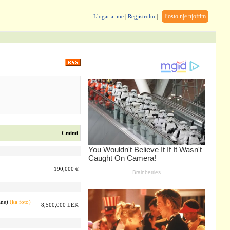
Posto nje njoftim
Llogaria ime
|
Regjistrohu
|
Cmimi
190,000 €
ne)
(ka foto)
8,500,000 LEK