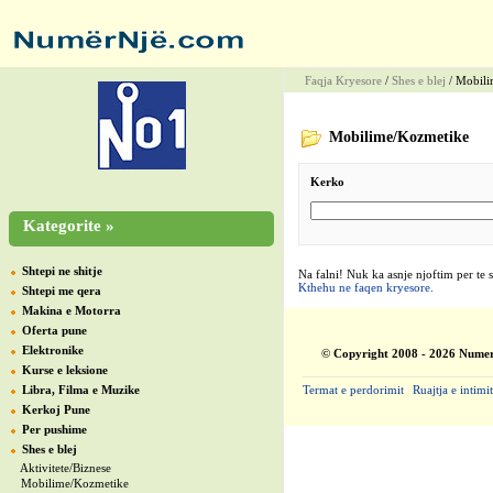
Faqja Kryesore
/
Shes e blej
/ Mobili
Mobilime/Kozmetike
Kerko
Kategorite »
Shtepi ne shitje
Na falni! Nuk ka asnje njoftim per te 
Kthehu ne faqen kryesore.
Shtepi me qera
Makina e Motorra
Oferta pune
Elektronike
© Copyright 2008 - 2026 Numer
Kurse e leksione
Libra, Filma e Muzike
Termat e perdorimit
|
Ruajtja e intimit
Kerkoj Pune
Per pushime
Shes e blej
Aktivitete/Biznese
Mobilime/Kozmetike