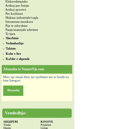
Elektroshtepiake
Artikuj per femije
Artikuj sportive
Per kuzhinen
Makina industriale/vegla
Istrumenta muzikore
Pije te ndryshme
Paisje/materjale ndertimi
Te tjera
Sherbime
Veshmbathje
Takime
Kohe e lire
Kafshe e shpende
Abonohu te NumerNje.com
Merr nje email ditor me njoftimet me te fundit ne
kete kategori
Abonohu
Vendodhja:
SHQIPERI
KOSOVE
Tirane
Prishtine
Durres
Gjilan