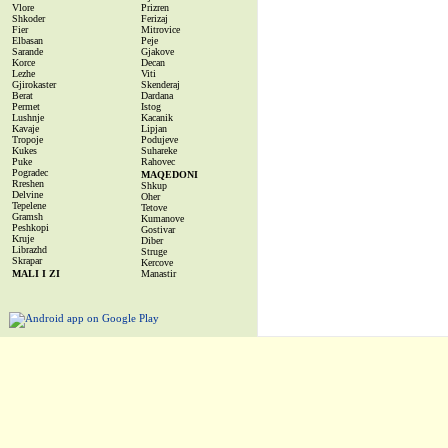
Vlore
Prizren
Shkoder
Ferizaj
Fier
Mitrovice
Elbasan
Peje
Sarande
Gjakove
Korce
Decan
Lezhe
Viti
Gjirokaster
Skenderaj
Berat
Dardana
Permet
Istog
Lushnje
Kacanik
Kavaje
Lipjan
Tropoje
Podujeve
Kukes
Suhareke
Puke
Rahovec
Pogradec
MAQEDONI
Rreshen
Shkup
Delvine
Oher
Tepelene
Tetove
Gramsh
Kumanove
Peshkopi
Gostivar
Kruje
Diber
Librazhd
Struge
Skrapar
Kercove
MALI I ZI
Manastir