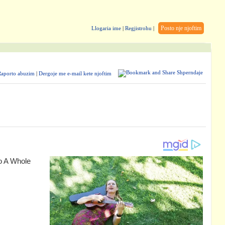
Posto nje njoftim
Llogaria ime
|
Regjistrohu
|
Shperndaje
Raporto abuzim
|
Dergoje me e-mail kete njoftim