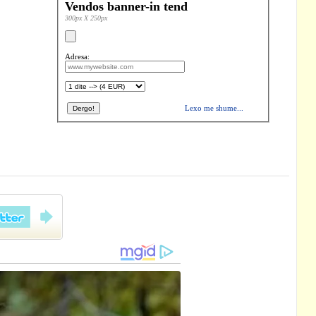
Vendos banner-in tend
300px X 250px
Adresa:
Lexo me shume...