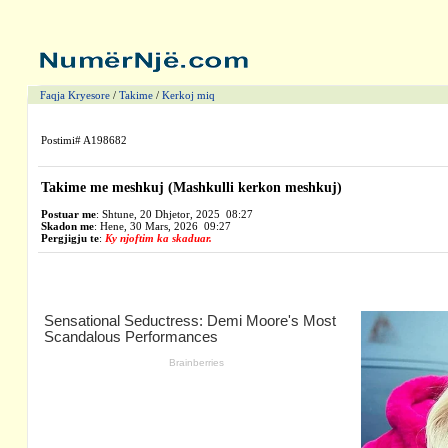
Faqja Kryesore
/
Takime
/
Kerkoj miq
Postimi# A198682
Takime me meshkuj
(Mashkulli kerkon meshkuj)
Postuar me
: Shtune, 20 Dhjetor, 2025 08:27
Skadon me
: Hene, 30 Mars, 2026 09:27
Pergjigju te
:
Ky njoftim ka skaduar.