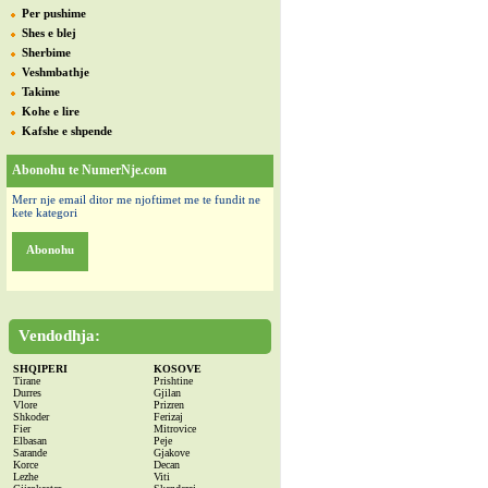
Per pushime
Shes e blej
Sherbime
Veshmbathje
Takime
Kohe e lire
Kafshe e shpende
Abonohu te NumerNje.com
Merr nje email ditor me njoftimet me te fundit ne
kete kategori
Abonohu
Vendodhja:
SHQIPERI
KOSOVE
Tirane
Prishtine
Durres
Gjilan
Vlore
Prizren
Shkoder
Ferizaj
Fier
Mitrovice
Elbasan
Peje
Sarande
Gjakove
Korce
Decan
Lezhe
Viti