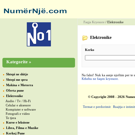
Faqja Kryesore
/ Elektronike
Elektronike
Kerko
Kategorite »
Shtepi ne shitje
Na falni! Nuk ka asnje njoftim per te 
Kthehu ne faqen kryesore.
Shtepi me qera
Makina e Motorra
Oferta pune
Elektronike
© Copyright 2008 - 2026 Numer
Audio / Tv / Hi-Fi
Celular e aksesore
Termat e perdorimit
|
Ruajtja e intimit
Kompiuter e software
Fotografi e video
Te tjera
Kurse e leksione
Libra, Filma e Muzike
Kerkoj Pune