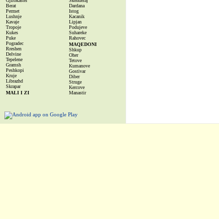
Gjirokaster
Skenderaj
Berat
Dardana
Permet
Istog
Lushnje
Kacanik
Kavaje
Lipjan
Tropoje
Podujeve
Kukes
Suhareke
Puke
Rahovec
Pogradec
MAQEDONI
Rreshen
Shkup
Delvine
Oher
Tepelene
Tetove
Gramsh
Kumanove
Peshkopi
Gostivar
Kruje
Diber
Librazhd
Struge
Skrapar
Kercove
MALI I ZI
Manastir