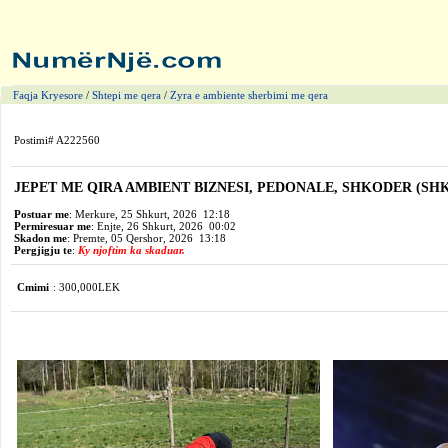
Faqja Kryesore
/
Shtepi me qera
/
Zyra e ambiente sherbimi me qera
Postimi# A222560
JEPET ME QIRA AMBIENT BIZNESI, PEDONALE, SHKODER
(SH
Postuar me
: Merkure, 25 Shkurt, 2026 12:18
Permiresuar me
: Enjte, 26 Shkurt, 2026 00:02
Skadon me
: Premte, 05 Qershor, 2026 13:18
Pergjigju te
:
Ky njoftim ka skaduar.
Cmimi
: 300,000LEK