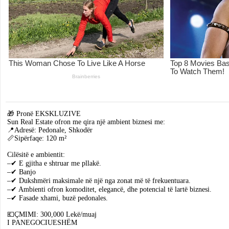
🎁 Pronë EKSKLUZIVE
Sun Real Estate ofron me qira një ambient biznesi me:
📍Adresë: Pedonale, Shkodër
📏Sipërfaqe: 120 m²
Cilësitë e ambientit:
–✔ E gjitha e shtruar me pllakë.
–✔ Banjo
–✔ Dukshmëri maksimale në një nga zonat më të frekuentuara.
–✔ Ambienti ofron komoditet, elegancë, dhe potencial të lartë biznesi.
–✔ Fasade xhami, buzë pedonales.
💶ÇMIMI: 300,000 Lekë/muaj
I PANEGOCIUESHËM