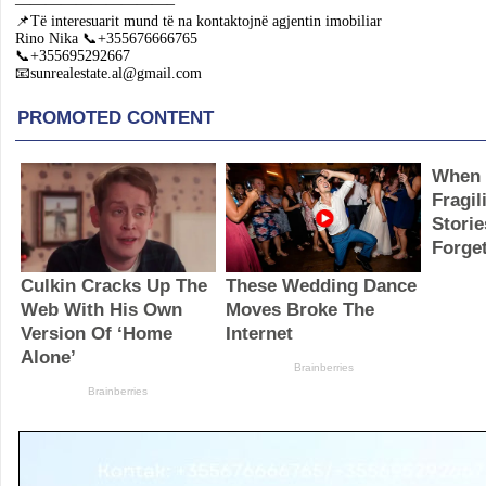
——————————–
📌Të interesuarit mund të na kontaktojnë agjentin imobiliar
Rino Nika 📞+355676666765
📞+355695292667
📧sunrealestate.al@gmail.com