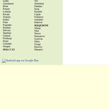
Lezhe
Viti
Gjirokaster
Skenderaj
Berat
Dardana
Permet
Istog
Lushnje
Kacanik
Kavaje
Lipjan
Tropoje
Podujeve
Kukes
Suhareke
Puke
Rahovec
Pogradec
MAQEDONI
Rreshen
Shkup
Delvine
Oher
Tepelene
Tetove
Gramsh
Kumanove
Peshkopi
Gostivar
Kruje
Diber
Librazhd
Struge
Skrapar
Kercove
MALI I ZI
Manastir