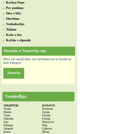
Kerkoj Pune
Per pushime
Shes e blej
Sherbime
Veshmbathje
Takime
Kohe e lire
Kafshe e shpende
Abonohu te NumerNje.com
Merr nje email ditor me njoftimet me te fundit ne
kete kategori
Abonohu
Vendodhja:
SHQIPERI
KOSOVE
Tirane
Prishtine
Durres
Gjilan
Vlore
Prizren
Shkoder
Ferizaj
Fier
Mitrovice
Elbasan
Peje
Sarande
Gjakove
Korce
Decan