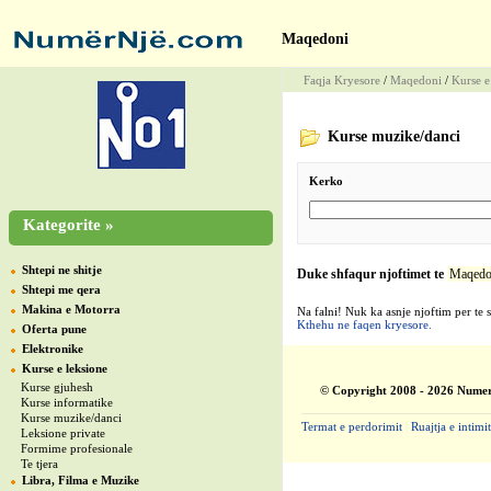
Maqedoni
Faqja Kryesore
/
Maqedoni
/
Kurse e
Kurse muzike/danci
Kerko
Kategorite »
Shtepi ne shitje
Duke shfaqur njoftimet te
Maqedo
Shtepi me qera
Makina e Motorra
Na falni! Nuk ka asnje njoftim per te 
Kthehu ne faqen kryesore.
Oferta pune
Elektronike
Kurse e leksione
Kurse gjuhesh
© Copyright 2008 - 2026 Numer
Kurse informatike
Kurse muzike/danci
Termat e perdorimit
|
Ruajtja e intimit
Leksione private
Formime profesionale
Te tjera
Libra, Filma e Muzike