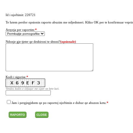
Id i njoftimit: 220721
Te lutem perdor opsionin raporto abuzim me ndjeshmeri. Kliko OK per te konfirmuar vepri
Arsyeja per raportim:
*
Ndonje gje tjeter qe deshironi te shtoni?
(opsionale)
Kodi i sigurise.
*
Vendos kodin e shfaqur me siper ne kete kuti.
Jam i pergjegjshem qe po raportoj njoftimin e duhur qe abuzon ketu.
*
RAPORTO
CLOSE