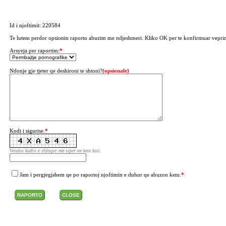
Id i njoftimit: 220584
Te lutem perdor opsionin raporto abuzim me ndjeshmeri. Kliko OK per te konfirmuar vepri
Arsyeja per raportim:
*
Ndonje gje tjeter qe deshironi te shtoni?
(opsionale)
Kodi i sigurise.
*
Vendos kodin e shfaqur me siper ne kete kuti.
Jam i pergjegjshem qe po raportoj njoftimin e duhur qe abuzon ketu.
*
RAPORTO
CLOSE