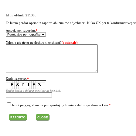
Id i njoftimit: 211365
Te lutem perdor opsionin raporto abuzim me ndjeshmeri. Kliko OK per te konfirmuar vepri
Arsyeja per raportim:
*
Ndonje gje tjeter qe deshironi te shtoni?
(opsionale)
Kodi i sigurise.
*
Vendos kodin e shfaqur me siper ne kete kuti.
Jam i pergjegjshem qe po raportoj njoftimin e duhur qe abuzon ketu.
*
RAPORTO
CLOSE