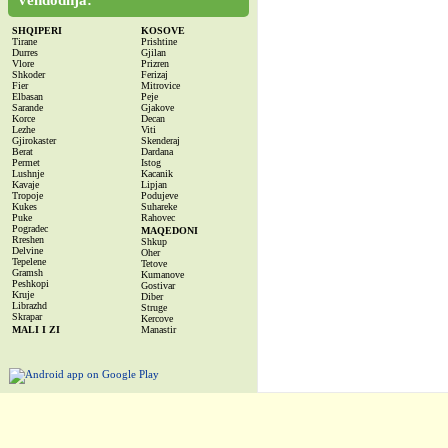
Vendodhja:
SHQIPERI
KOSOVE
Tirane
Prishtine
Durres
Gjilan
Vlore
Prizren
Shkoder
Ferizaj
Fier
Mitrovice
Elbasan
Peje
Sarande
Gjakove
Korce
Decan
Lezhe
Viti
Gjirokaster
Skenderaj
Berat
Dardana
Permet
Istog
Lushnje
Kacanik
Kavaje
Lipjan
Tropoje
Podujeve
Kukes
Suhareke
Puke
Rahovec
Pogradec
MAQEDONI
Rreshen
Shkup
Delvine
Oher
Tepelene
Tetove
Gramsh
Kumanove
Peshkopi
Gostivar
Kruje
Diber
Librazhd
Struge
Skrapar
Kercove
MALI I ZI
Manastir