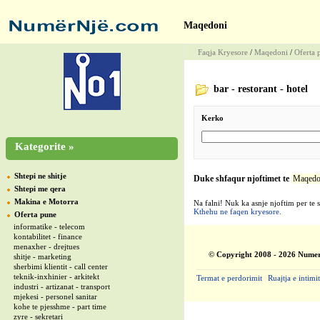
Maqedoni
Faqja Kryesore
/
Maqedoni
/
Oferta 
bar - restorant - hotel
Kerko
Kategorite »
Shtepi ne shitje
Duke shfaqur njoftimet te
Maqedo
Shtepi me qera
Makina e Motorra
Na falni! Nuk ka asnje njoftim per te 
Kthehu ne faqen kryesore.
Oferta pune
informatike - telecom
kontabilitet - finance
menaxher - drejtues
© Copyright 2008 - 2026 Numer
shitje - marketing
sherbimi klientit - call center
teknik-inxhinier - arkitekt
Termat e perdorimit
|
Ruajtja e intimit
industri - artizanat - transport
mjekesi - personel sanitar
kohe te pjesshme - part time
zyre - sekretari