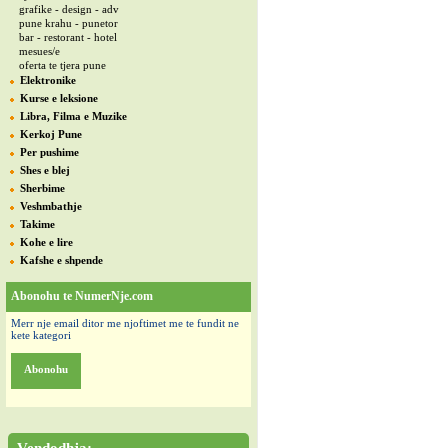
grafike - design - adv
pune krahu - punetor
bar - restorant - hotel
mesues/e
oferta te tjera pune
Elektronike
Kurse e leksione
Libra, Filma e Muzike
Kerkoj Pune
Per pushime
Shes e blej
Sherbime
Veshmbathje
Takime
Kohe e lire
Kafshe e shpende
Abonohu te NumerNje.com
Merr nje email ditor me njoftimet me te fundit ne
kete kategori
Abonohu